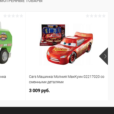
МОТРЕННЫЕ ТОВАРЫ
инка
Cars Машинка Молния МакКуин 02217020 со
Б
сменными деталями
T
3 009 руб.
1