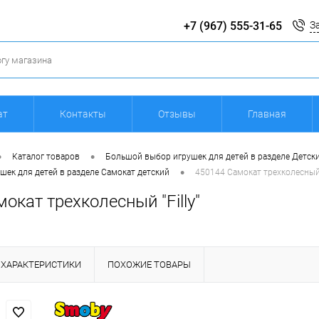
+7 (967) 555-31-65
З
ат
Контакты
Отзывы
Главная
•
•
Каталог товаров
Большой выбор игрушек для детей в разделе Детск
•
ек для детей в разделе Самокат детский
450144 Самокат трехколесный "
окат трехколесный "Filly"
ХАРАКТЕРИСТИКИ
ПОХОЖИЕ ТОВАРЫ