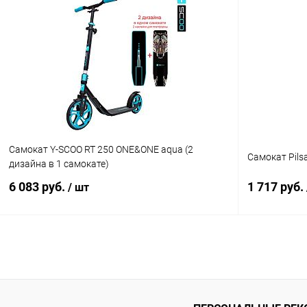
Подписаться
Купить в 1 клик
Сравнение
Купить в 1
В избранное
Недоступно
В избранн
Самокат Y-SCOO RT 250 ONE&ONE aqua (2
Самокат Pilsa
дизайна в 1 самокате)
6 083 руб.
1 717 руб.
/ шт
Подписаться
Купить в 1 клик
Сравнение
Купить в 1
В избранное
Недоступно
В избранн