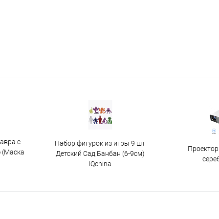
авра с
Набор фигурок из игры 9 шт
Проектор
 (Маска
Детский Сад Банбан (6-9см)
сере
IQchina