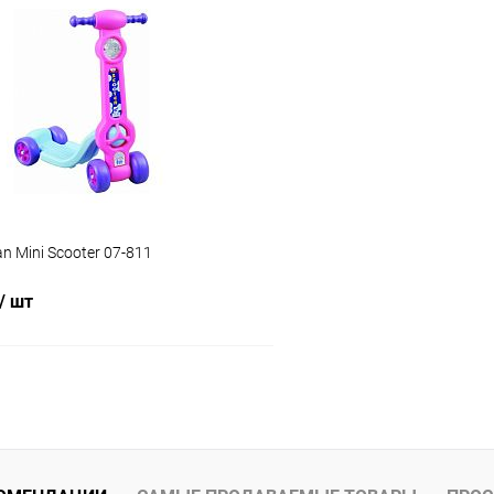
Подписаться
Подпис
 клик
Сравнение
Купить в 1 клик
ое
Недоступно
В избранное
n Mini Scooter 07-811
/ шт
Подписаться
 клик
Сравнение
ое
Недоступно