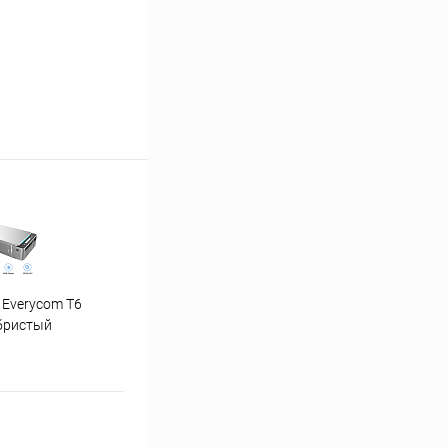
 Everycom T6
"Ну погоди" 1-4 часть
бристый