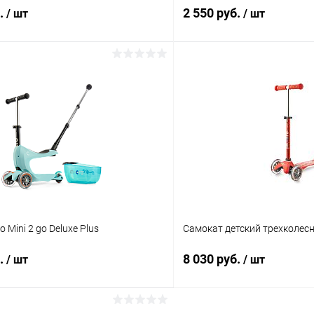
б.
2 550 руб.
/ шт
/ шт
Подписаться
Подпис
 клик
Сравнение
Купить в 1 клик
ое
Недоступно
В избранное
 Mini 2 go Deluxe Plus
Самокат детский трехколесны
б.
8 030 руб.
/ шт
/ шт