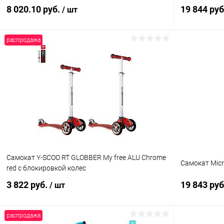
8 020.10 руб.
19 844 ру
/ шт
распродажа
Подписаться
Купить в 1 клик
Сравнение
Купить в 1
В избранное
Недоступно
В избранн
Самокат Y-SCOO RT GLOBBER My free ALU Chrome
Самокат Micro
red с блокировкой колес
3 822 руб.
19 843 ру
/ шт
распродажа