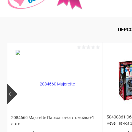
ПЕРС
50400861 Сб
2084660 Majorette Парковка+автомойка+1
Revell Тачки 
авто
звуком 1:20 