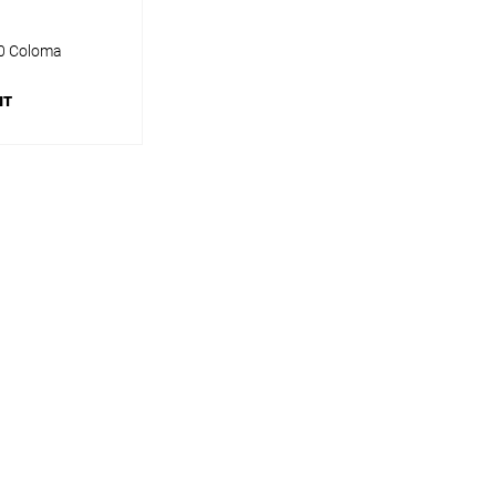
0 Coloma
шт
писаться
ик
Сравнение
Недоступно