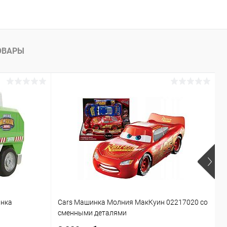
ОВАРЫ
инка
Cars Машинка Молния МакКуин 02217020 со
Б
сменными деталями
T