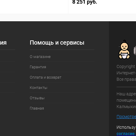
8 251 руб.
ия
Помощь и сервисы
О магазине
Copyright
Гарантия
Интернет
Оплата и возврат
Все прав
Контакты
Наш адрес
Отзывы
помещение
Калмыки
Главная
Посмотре
Использу
с
огласие