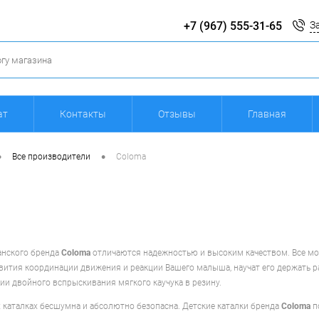
+7 (967) 555-31-65
З
ат
Контакты
Отзывы
Главная
•
•
Все производители
Coloma
анского бренда
Coloma
отличаются надежностью и высоким качеством. Все м
ития координации движения и реакции Вашего малыша, научат его держать ра
ии двойного вспрыскивания мягкого каучука в резину.
х каталках бесшумна и абсолютно безопасна. Детские каталки бренда
Coloma
п