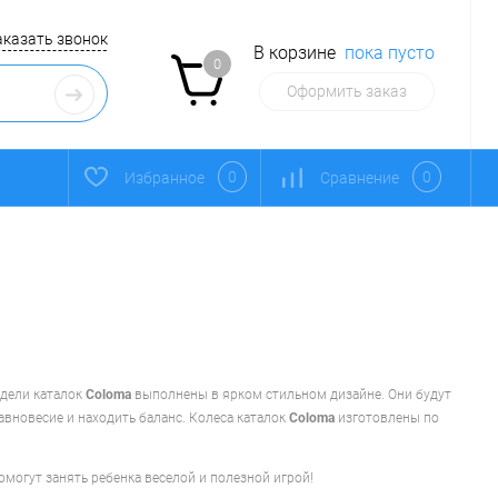
аказать звонок
В корзине
пока пусто
0
Оформить заказ
0
0
Избранное
Сравнение
одели каталок
Coloma
выполнены в ярком стильном дизайне. Они будут
вновесие и находить баланс. Колеса каталок
Coloma
изготовлены по
омогут занять ребенка веселой и полезной игрой!