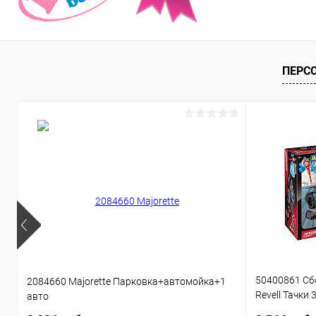
ПЕРС
50400861 Сб
2084660 Majorette Парковка+автомойка+1
Revell Тачки 
авто
звуком 1:20 