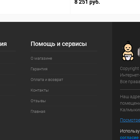
8 251 руб.
ия
Помощь и сервисы
О магазине
Copyright
Гарантия
Интернет
Оплата и возврат
Все прав
Контакты
Наш адрес
Отзывы
помещение
Калмыки
Главная
Посмотре
Использу
с
огласие