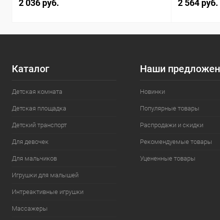
2 036 руб.
2 564 руб.
Каталог
Наши предложен
Детская комната
Новинки
Детская площадка
Популярные товары
Детский транспорт
Распродажи и скидки
Для девочек
Рекомендуемые товары
Для мальчиков
Уцененные товары
Игрушки для малышей
Интреактивные игрушки
Массажеры