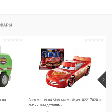
ОВАРЫ
инка
Cars Машинка Молния МакКуин 02217020 со
Б
сменными деталями
T