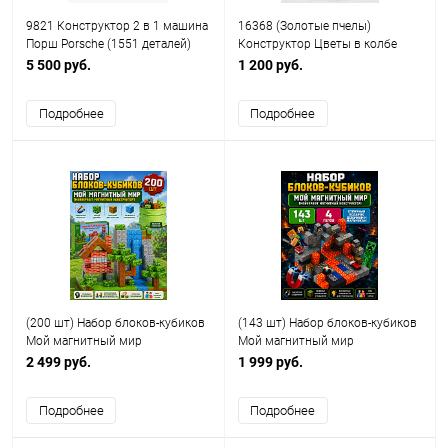
9821 Конструктор 2 в 1 машина
16368 (Золотые пчелы)
Порш Porsche (1551 деталей)
Конструктор Цветы в колбе
(мини детали) (588 деталей)
5 500 руб.
1 200 руб.
Подробнее
Подробнее
(200 шт) Набор блоков-кубиков
(143 шт) Набор блоков-кубиков
Мой магнитный мир
Мой магнитный мир
(майнкрафт магнитный
(майнкрафт магнитный
2 499 руб.
1 999 руб.
конструктор)
конструктор)
Подробнее
Подробнее