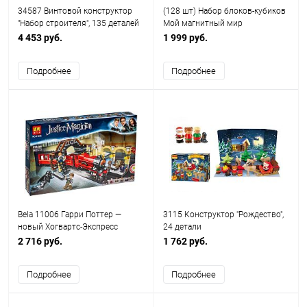
34587 Винтовой конструктор
(128 шт) Набор блоков-кубиков
"Набор строителя", 135 деталей
Мой магнитный мир
(майнкрафт магнитный
4 453 руб.
1 999 руб.
конструктор)
Подробнее
Подробнее
Bela 11006 Гарри Поттер —
3115 Конструктор "Рождество",
новый Хогвартс-Экспресс
24 детали
2 716 руб.
1 762 руб.
Подробнее
Подробнее