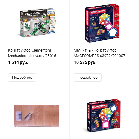
Конструктор Clementoni
Магнитный конструктор
Mechanics Laboratory 75016
MAGFORMERS 63070/701007
Вертолет с тройным
Standart 62
1 514 руб.
10 585 руб.
двигателем и Аэролодка
Подробнее
Подробнее