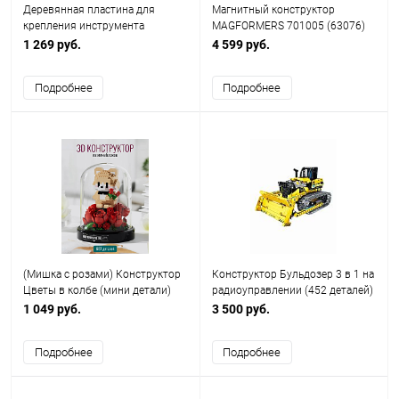
Деревянная пластина для
Магнитный конструктор
крепления инструмента
MAGFORMERS 701005 (63076)
(163410)
Набор 30
1 269 руб.
4 599 руб.
Подробнее
Подробнее
(Мишка с розами) Конструктор
Конструктор Бульдозер 3 в 1 на
Цветы в колбе (мини детали)
радиоуправлении (452 деталей)
(687 деталей)
1 049 руб.
3 500 руб.
Подробнее
Подробнее