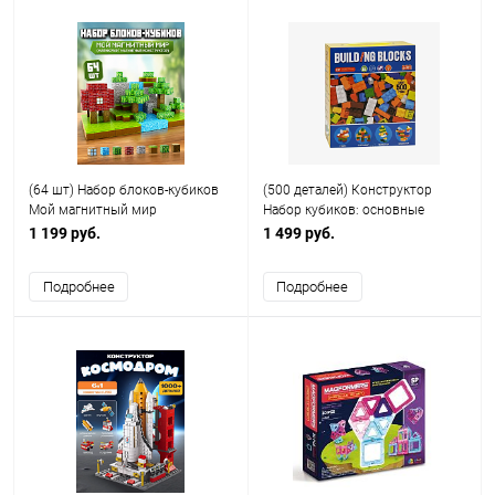
(64 шт) Набор блоков-кубиков
(500 деталей) Конструктор
Мой магнитный мир
Набор кубиков: основные
(майнкрафт магнитный
элементы
1 199 руб.
1 499 руб.
конструктор)
Подробнее
Подробнее