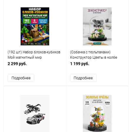
(192 шт) Набор блоков-кубиков
(Собачка с тюльпанами)
Мой магнитный мир
Конструктор Цветы в колбе
(майнкрафт магнитный
(446 деталей)
2 299 руб.
1 199 руб.
конструктор)
Подробнее
Подробнее