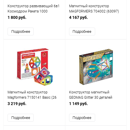
Конструктор развивающий 6в1
Магнитный конструктор
Космодром Ракета 1000
MAGFORMERS 704002 (63097)
деталей
30 Pastelle
1 800 руб.
4 167 руб.
Подробнее
Подробнее
Магнитный конструктор
Конструктор магнитный
Magformers 7150141 Basic (26
GEOMAG Glitter 30 деталей
деталей) Магформерс
Geomag
3 219 руб.
1 149 руб.
Подробнее
Подробнее