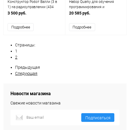
Конструктор Робот Валли (3 в
Набор Quarky для обучения
1) на радиоуправлении (434
программирования и
детали)
робототехнике для детей
3 500 руб.
20 585 руб.
Подробнее
Подробнее
Страницы:
1
2
Предыдущая
Следующая
Новости магазина
Свежие новости магазина
Подписаться