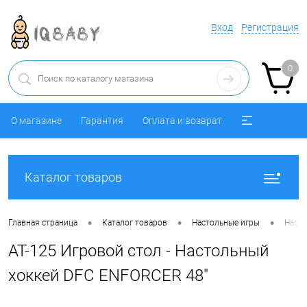
Вход
Регистрация
0
О магазине
Гарантия
Оплата и возврат
Каталог товаров
•
•
•
Главная страница
Каталог товаров
Настольные игры
Насто
AT-125 Игровой стол - Настольный
хоккей DFC ENFORCER 48"