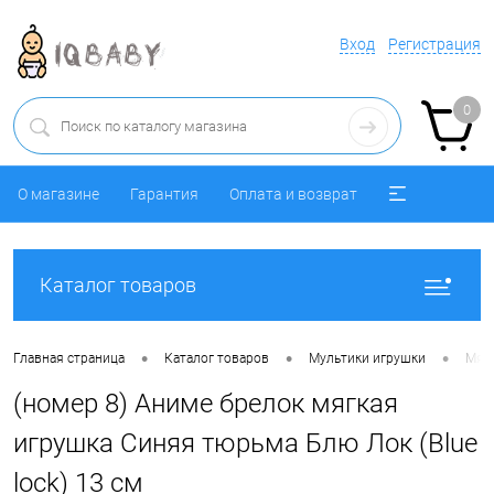
Вход
Регистрация
0
О магазине
Гарантия
Оплата и возврат
Каталог товаров
•
•
•
Главная страница
Каталог товаров
Мультики игрушки
Мяг
(номер 8) Аниме брелок мягкая
игрушка Синяя тюрьма Блю Лок (Blue
lock) 13 см