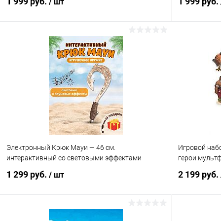
1 999 руб.
1 999 руб.
/ шт
В корзину
Купить в 1 клик
Сравнение
Купить в 1
В избранное
В наличии
В избранн
Электронный Крюк Мауи — 46 см.
Игровой набо
интерактивный со световыми эффектами
герои мульт
1 299 руб.
2 199 руб.
/ шт
В корзину