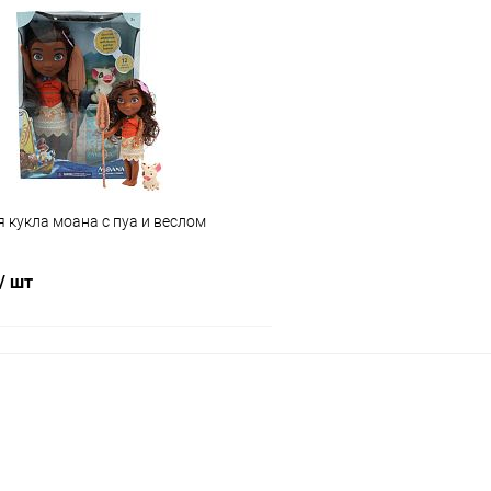
 клик
Сравнение
Купить в 1 клик
ое
В наличии
В избранное
кукла моана с пуа и веслом
/ шт
Подписаться
 клик
Сравнение
ое
Недоступно