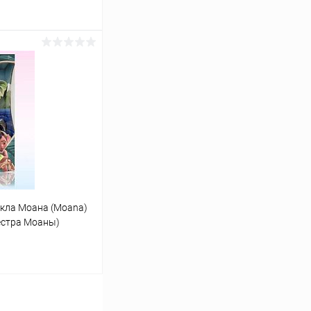
ину
Сравнение
В наличии
кла Моана (Moana)
естра Моаны)
ину