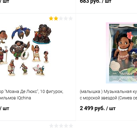
683 руб.
/ шт
/ шт
В корзину
В корз
 клик
Сравнение
Купить в 1 клик
ое
В наличии
В избранное
р "Моана Де Люкс", 10 фигурок,
(малышка ) Музыкальная ку
фильмов IQchina
с морской звездой (Симеа с
2 499 руб.
/ шт
/ шт
В корзину
В корз