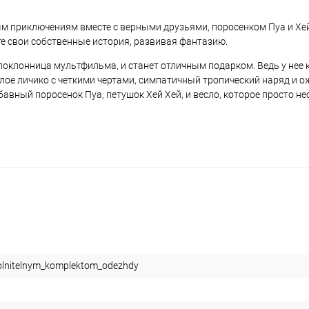
ым приключениям вместе с верными друзьями, поросенком Пуа и Хей
 свои собственные история, развивая фантазию.
 поклонница мультфильма, и станет отличным подарком. Ведь у нее
лое личико с четкими чертами, симпатичный тропический наряд и о
абавный поросенок Пуа, петушок Хей Хей, и весло, которое просто н
lnitelnym_komplektom_odezhdy