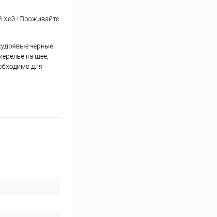
 Хей ! Проживайте
 кудрявые черные
жерелье на шее,
еобходимо для