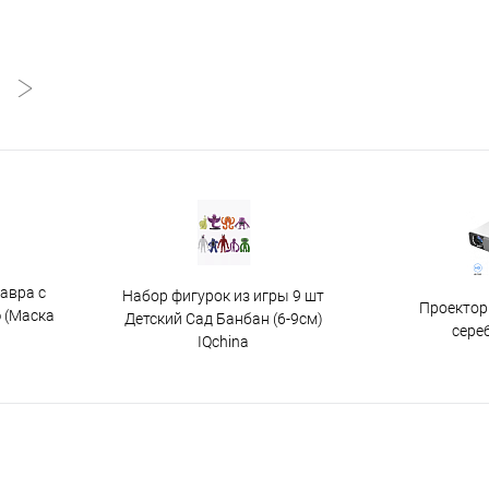
авра с
Набор фигурок из игры 9 шт
Проектор
 (Маска
Детский Сад Банбан (6-9см)
сере
IQchina