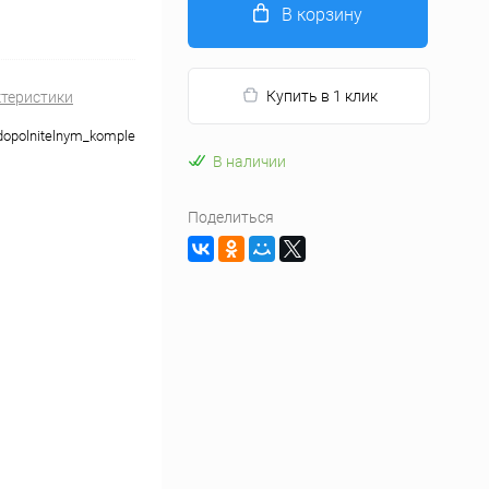
В корзину
Купить в 1 клик
ктеристики
opolnitelnym_komplektom_odezhdy
В наличии
Поделиться