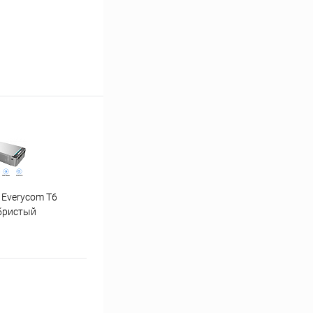
 Everycom T6
"Ну погоди" 1-4 часть
бристый