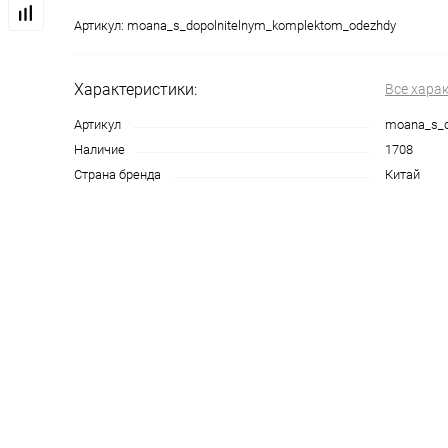
Артикул:
moana_s_dopolnitelnym_komplektom_odezhdy
Характеристики:
Все хара
Артикул
moana_s_d
Наличие
1708
Страна бренда
Китай