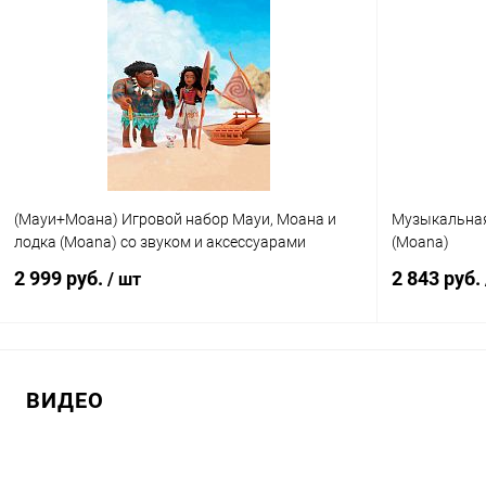
Купить в 1 клик
Сравнение
Купить в 1
В избранное
В наличии
В избранн
(Мауи+Моана) Игровой набор Мауи, Моана и
Музыкальная 
лодка (Moana) со звуком и аксессуарами
(Moana)
2 999 руб.
2 843 руб.
/ шт
В корзину
ВИДЕО
Купить в 1 клик
Сравнение
Купить в 1
В избранное
В наличии
В избранн