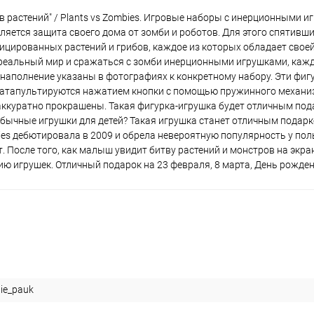
растений" / Plants vs Zombies. Игровые наборы с инерционными иг
ляется защита своего дома от зомби и роботов. Для этого спятивш
ицированных растений и грибов, каждое из которых обладает своей
 реальный мир и сражаться с зомби инерционными игрушками, кажд
их наполнение указаны в фотографиях к конкретному набору. Эти фи
 катапультируются нажатием кнопки с помощью пружинного механиз
аккуратно прокрашены. Такая фигурка-игрушка будет отличным под
обычные игрушки для детей? Такая игрушка станет отличным подар
bies дебютировала в 2009 и обрела невероятную популярность у пол
 После того, как малыш увидит битву растений и монстров на экран
ию игрушек. Отличный подарок на 23 февраля, 8 марта, День рожден
ie_pauk