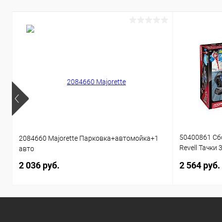
50400861 Сб
2084660 Majorette Парковка+автомойка+1
Revell Тачки 
авто
звуком 1:20 
2 036 руб.
2 564 руб.