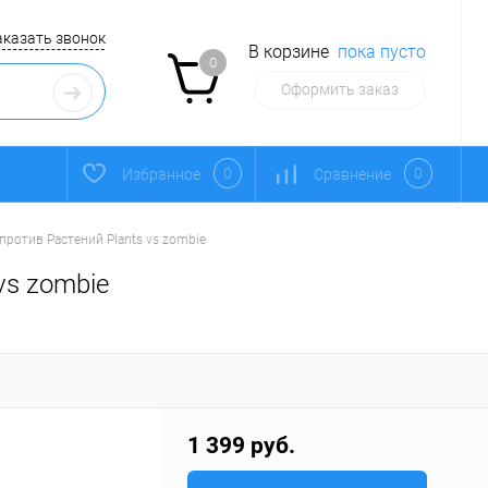
аказать звонок
В корзине
пока пусто
0
Оформить заказ
0
0
Избранное
Сравнение
против Растений Plants vs zombie
vs zombie
1 399 руб.