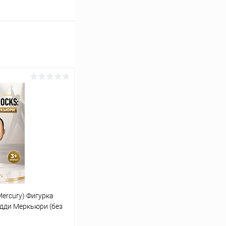
Mercury) Фигурка
едди Меркьюри (без