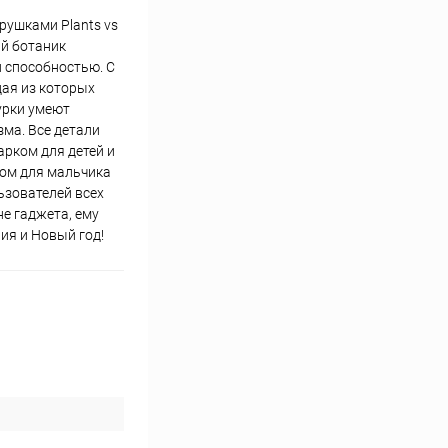
рушками Plants vs
ий ботаник
 способностью. С
ая из которых
гурки умеют
ма. Все детали
арком для детей и
ком для мальчика
ьзователей всех
е гаджета, ему
ия и Новый год!