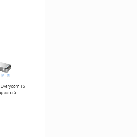
 Everycom T6
"Ну погоди" 1-4 часть
бристый