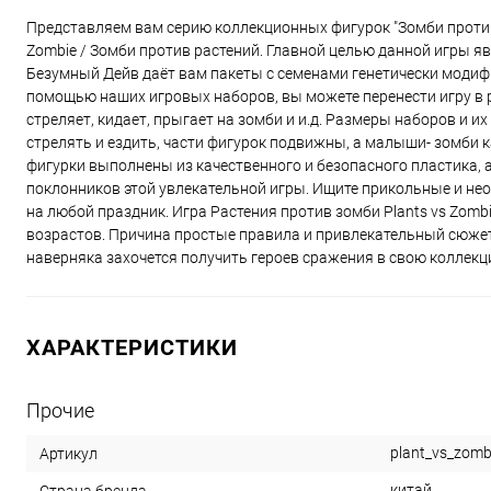
Представляем вам серию коллекционных фигурок "Зомби против 
Zombie / Зомби против растений. Главной целью данной игры яв
Безумный Дейв даёт вам пакеты с семенами генетически модиф
помощью наших игровых наборов, вы можете перенести игру в
стреляет, кидает, прыгает на зомби и и.д. Размеры наборов и 
стрелять и ездить, части фигурок подвижны, а малыши- зомби
фигурки выполнены из качественного и безопасного пластика, 
поклонников этой увлекательной игры. Ищите прикольные и не
на любой праздник. Игра Растения против зомби Plants vs Zom
возрастов. Причина простые правила и привлекательный сюжет.
наверняка захочется получить героев сражения в свою коллекц
ХАРАКТЕРИСТИКИ
Прочие
plant_vs_zomb
Артикул
китай
Страна бренда