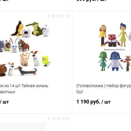
В корзину
В корз
 клик
Сравнение
Купить в 1 клик
ое
В наличии
В избранное
к из 14 шт Тайная жизнь
(Головоломка ) Набор фигуро
ивотных
Out
1 190 руб.
/ шт
/ шт
В корзину
В корз