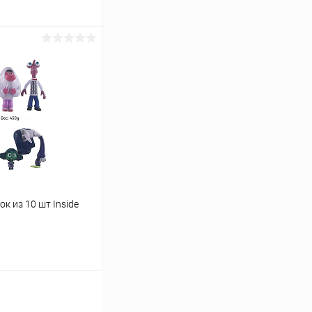
ину
Сравнение
В наличии
к из 10 шт Inside
ину