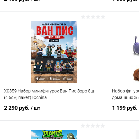
В корзину
Купить в 1 клик
Сравнение
Купить в 1
В избранное
В наличии
В избранн
X0359 Набор минифигурок Ван Пис Зоро 8шт
Набор фигуро
(4.5см, пакет) IQchina
домашних ж
2 290 руб.
1 199 руб.
/ шт
В корзину