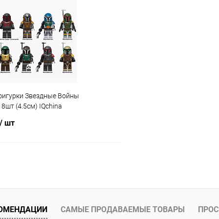
 клик
Сравнение
Купить в 1 клик
ое
В наличии
В избранное
игурки Звездные Войны
шт (4.5см) IQchina
/ шт
В корзину
 клик
Сравнение
ое
В наличии
КОМЕНДАЦИИ
САМЫЕ ПРОДАВАЕМЫЕ ТОВАРЫ
ПРОС