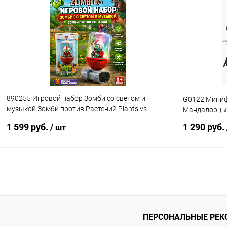
Купить в 1 клик
Сравнение
Купить в 1
В избранное
В наличии
В избранн
890255 Игровой набор Зомби со светом и
G0122 Миниф
музыкой Зомби против Растений Plants vs
Мандалорцы 8
zombie
1 599 руб.
1 290 руб.
/ шт
В корзину
Купить в 1 клик
Сравнение
Купить в 1
В избранное
В наличии
В избранн
ПЕРСОНАЛЬНЫЕ РЕ