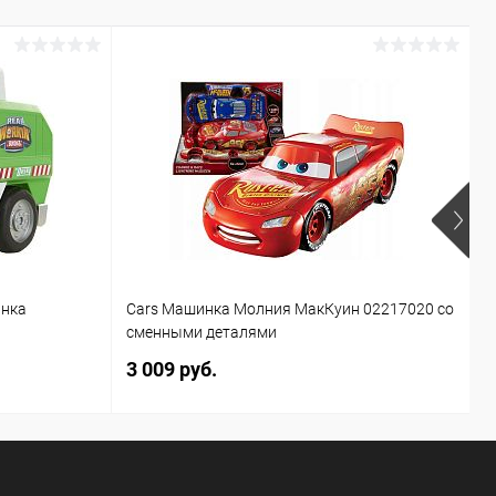
р
инка
Cars Машинка Молния МакКуин 02217020 со
В
сменными деталями
о
3 009 руб.
1