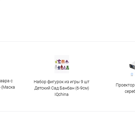
авра с
Набор фигурок из игры 9 шт
Проектор
 (Маска
Детский Сад Банбан (6-9см)
сере
IQchina