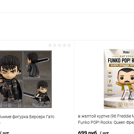
в желтой куртке (96 Freddie 
 Аниме фигурка Берсерк Гатс
Funko POP! Rocks: Queen Фр
)
коробки)
699 руб.
/ шт
/ шт