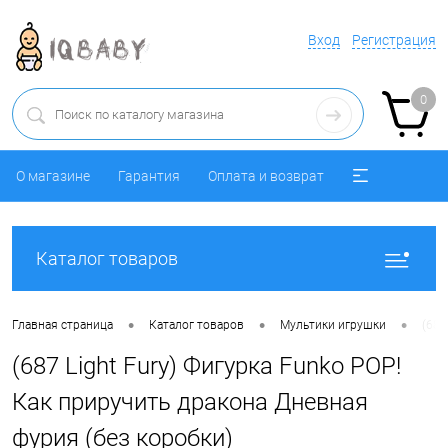
Вход
Регистрация
0
О магазине
Гарантия
Оплата и возврат
Каталог товаров
•
•
•
Главная страница
Каталог товаров
Мультики игрушки
(687
(687 Light Fury) Фигурка Funko POP!
Как приручить дракона Дневная
фурия (без коробки)