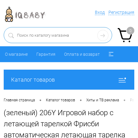
Вход
Регистрация
0
О магазине
Гарантия
Оплата и возврат
Каталог товаров
•
•
•
Главная страница
Каталог товаров
Хиты и ТВ реклама
Разн
(зеленый) 206Y Игровой набор с
летающей тарелкой Фрисби
автоматическая летающая тарелка