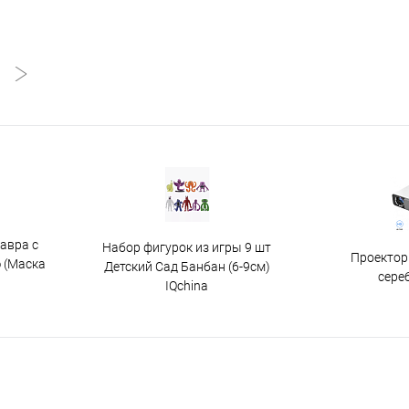
авра с
Набор фигурок из игры 9 шт
Проектор
 (Маска
Детский Сад Банбан (6-9см)
сере
IQchina