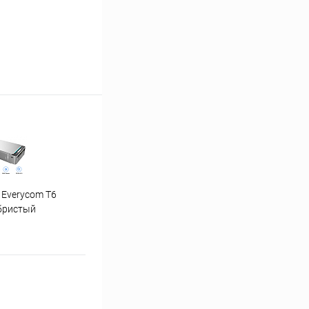
 Everycom T6
"Ну погоди" 1-4 часть
бристый