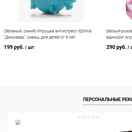
(Зеленый, синий) Игрушка антистресс IQchina
(белый-розо
"Динозавр", сквиш, для детей от 6 лет
единорог иг
199 руб.
290 руб.
/ шт
/
В корзину
Купить в 1 клик
Сравнение
Купить в 1
В избранное
В наличии
В избранн
ПЕРСОНАЛЬНЫЕ РЕ