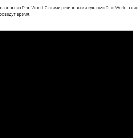
авры из Dino World. С этими резиновыми куклами Dino World в ви
роведут время.