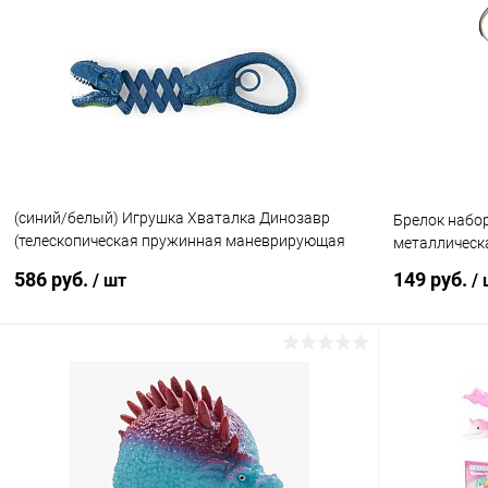
Купить в 1 клик
Сравнение
Купить в 1
В избранное
В наличии
В избранн
(синий/белый) Игрушка Хваталка Динозавр
Брелок набор
(телескопическая пружинная маневрирующая
металлическ
клипса)
586 руб.
149 руб.
/ шт
/
В корзину
Купить в 1 клик
Сравнение
Купить в 1
В избранное
В наличии
В избранн