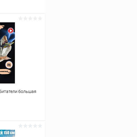
битатели большая
ину