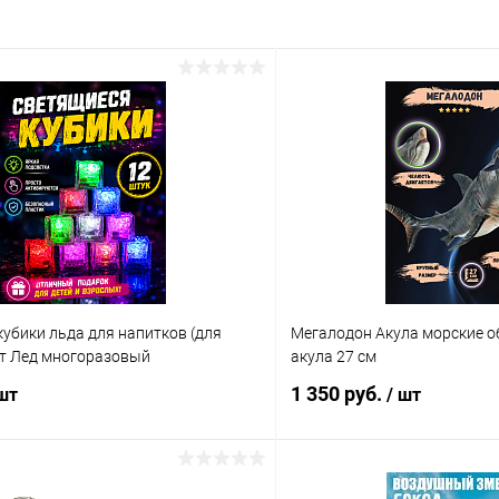
убики льда для напитков (для
Мегалодон Акула морские о
шт Лед многоразовый
акула 27 см
1 350 руб.
 шт
/ шт
В корзину
В корз