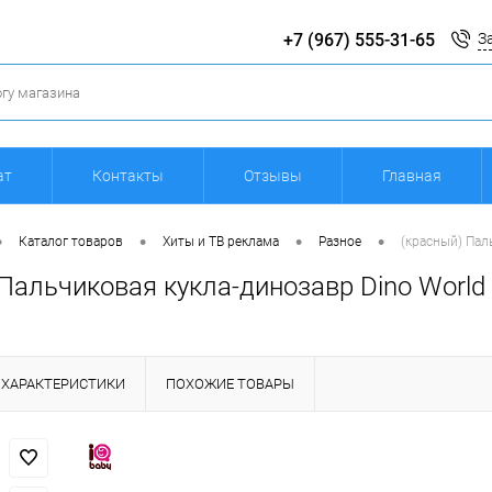
+7 (967) 555-31-65
З
ат
Контакты
Отзывы
Главная
•
•
•
•
Каталог товаров
Хиты и ТВ реклама
Разное
(красный) Пал
Пальчиковая кукла-динозавр Dino World
ХАРАКТЕРИСТИКИ
ПОХОЖИЕ ТОВАРЫ