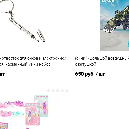
 клик
Сравнение
Купить в 1 клик
ое
В наличии
В избранное
 отверток для очков и электроники,
(синий) Большой воздушный
ая, карманный мини-набор
с катушкой
650 руб.
 шт
/ шт
В корзину
В корз
 клик
Сравнение
Купить в 1 клик
ое
В наличии
В избранное