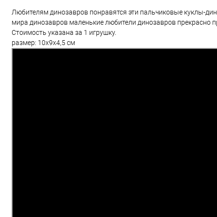
Любителям динозавров понравятся эти пальчиковые куклы-диноз
мира динозавров маленькие любители динозавров прекрасно п
Стоимость указана за 1 игрушку.
размер: 10х9х4,5 см