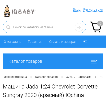
Вход
Регистрация
0
О магазине
Гарантия
Оплата и возврат
Каталог товаров
•
•
•
Главная страница
Каталог товаров
Хиты и ТВ реклама
Маши
Машина Jada 1:24 Chevrolet Corvette
Stingray 2020 (красный) IQchina