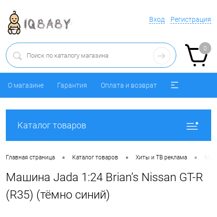
Вход
Регистрация
0
О магазине
Гарантия
Оплата и возврат
Каталог товаров
•
•
•
Главная страница
Каталог товаров
Хиты и ТВ реклама
Маши
Машина Jada 1:24 Brian’s Nissan GT-R
(R35) (тёмно синий)