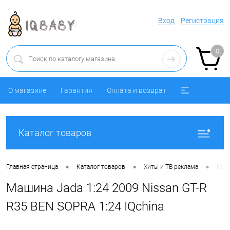
Вход
Регистрация
0
О магазине
Гарантия
Оплата и возврат
Каталог товаров
•
•
•
Главная страница
Каталог товаров
Хиты и ТВ реклама
Маши
Машина Jada 1:24 2009 Nissan GT-R
R35 BEN SOPRA 1:24 IQchina