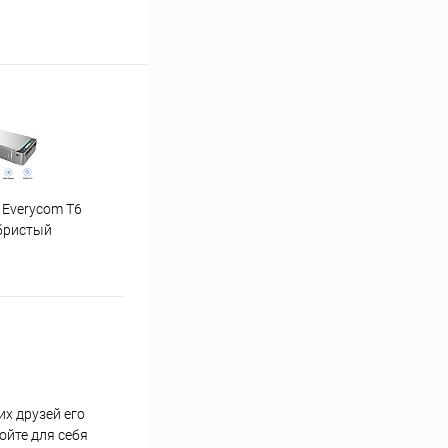
 Everycom T6
"Ну погоди" 1-4 часть
бристый
х друзей его
ойте для себя