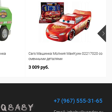
инка
Cars Машинка Молния МакКуин 02217020 со
Б
сменными деталями
T
3 009 руб.
1
+7 (967) 555-31-65