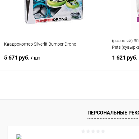
В избранное
Недоступно
В избранн
(розовый) 3
Квадрокоптер Silverlit Bumper Drone
Pets (кувырк
5 671 руб.
1 621 руб.
/ шт
Подписаться
Купить в 1 клик
Сравнение
Купить в 1
В избранное
Недоступно
В избранн
ПЕРСОНАЛЬНЫЕ РЕ