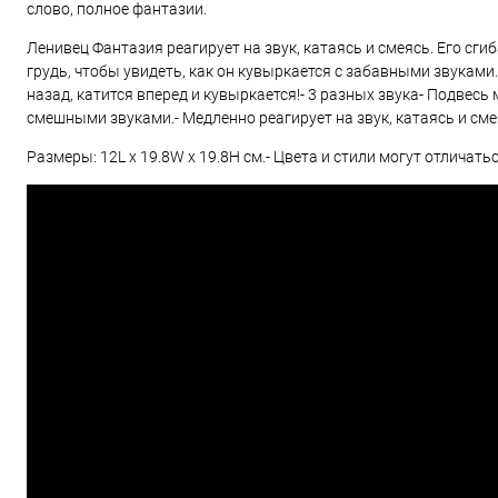
слово, полное фантазии.
Ленивец Фантазия реагирует на звук, катаясь и смеясь. Его с
грудь, чтобы увидеть, как он кувыркается с забавными звуками
назад, катится вперед и кувыркается!- 3 разных звука- Подвесь 
смешными звуками.- Медленно реагирует на звук, катаясь и смеяс
Размеры: 12L x 19.8W x 19.8H см.- Цвета и стили могут отличатьс