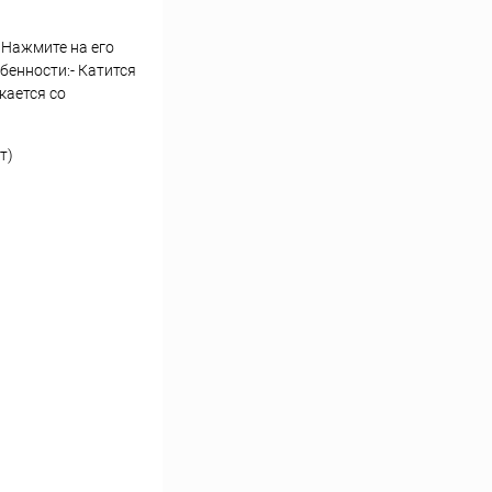
 Нажмите на его
бенности:- Катится
кается со
т)