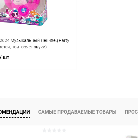
ое
Недоступно
В избранное
02624 Музыкальный Ленивец Party
ается, повторяет звуки)
/ шт
Подписаться
 клик
Сравнение
ое
Недоступно
КОМЕНДАЦИИ
САМЫЕ ПРОДАВАЕМЫЕ ТОВАРЫ
ПРОС