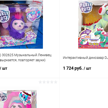
) 302625 Музыкальный Ленивец
Интерактивный динозавр DJ 
кувыркается, повторяет звуки)
1 724 руб.
/ шт
/ шт
Подписаться
Подпис
 клик
Сравнение
Купить в 1 клик