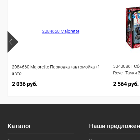
50400861 Сб
2084660 Majorette Парковка+автомойка+1
Revell Тачки 
авто
звуком 1:20 
2 036 руб.
2 564 руб.
Каталог
Наши предложен