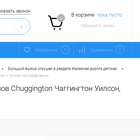
аказать звонок
В корзине
пока пусто
0
Оформить заказ
0
0
Избранное
Сравнение
•
•
Большой выбор игрушек в разделе Железная дорога детская
око + Уилсон на управлении
зов Chuggington Чаггингтон Уилсон,