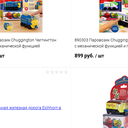
возик Chuggington Чаггингтон
890303 Паровозик Chugging
еханической функцией
с механической функцией и
899 руб.
 шт
/ шт
В корзину
В корз
 клик
Сравнение
Купить в 1 клик
ое
В наличии
В избранное