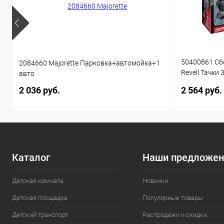
50400861 Сб
2084660 Majorette Парковка+автомойка+1
Revell Тачки 
авто
звуком 1:20 
2 036 руб.
2 564 руб.
Каталог
Наши предложен
Детская комната
Новинки
Детская площадка
Популярные товары
Детский транспорт
Распродажи и скидки