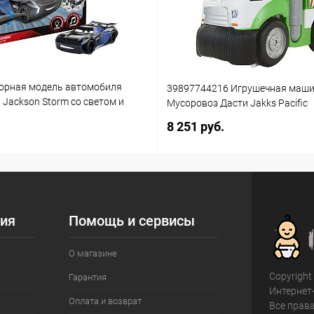
орная модель автомобиля
39897744216 Игрушечная маш
3 Jackson Storm со светом и
Мусоровоз Дасти Jakks Pacific
(861)
8 251 руб.
ия
Помощь и сервисы
О магазине
Copyright
Гарантия
Интернет
Оплата и возврат
Все прав