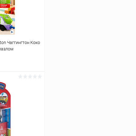
ton Чаггингтон Коко
 пазлом
ину
Сравнение
В наличии