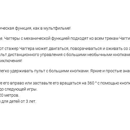
ическая функция, как в мультфильме!
е. Чаггеры с механической функцией подходят ко всем трекам Чагги
тот стажер Чаггера может двигаться, поворачиваться и оживать со
пульт дистанционного управления с большими необычными кнопкам
риключения!
егко удерживать пульт с большими кнопками. Яркие и простые зна
 его вправо или заставьте его вращаться на 360 ° с помощью кноп
до следующей игры.
20 метров.
ля детей от 3 лет.