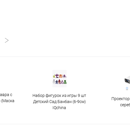
авра с
Набор фигурок из игры 9 шт
Проектор
 (Маска
Детский Сад Банбан (6-9см)
сере
IQchina