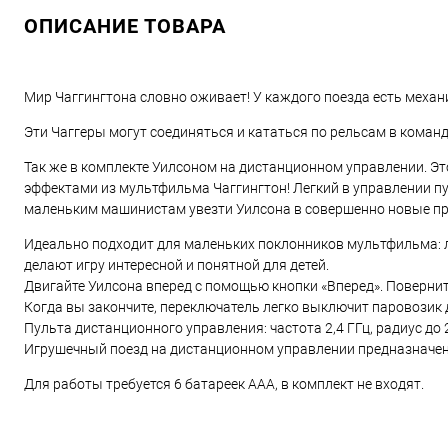
ОПИСАНИЕ ТОВАРА
Мир Чаггингтона словно оживает! У каждого поезда есть механ
Эти Чаггеры могут соединяться и кататься по рельсам в команд
Так же в комплекте Уилсоном на дистанционном управлении. Э
эффектами из мультфильма Чаггингтон! Легкий в управлении 
маленьким машинистам увезти Уилсона в совершенно новые п
Идеально подходит для маленьких поклонников мультфильма: л
делают игру интересной и понятной для детей.
Двигайте Уилсона вперед с помощью кнопки «Вперед». Поверните
Когда вы закончите, переключатель легко выключит паровозик 
Пульта дистанционного управления: частота 2,4 ГГц, радиус до 
Игрушечный поезд на дистанционном управлении предназначен д
Для работы требуется 6 батареек AAА, в комплект не входят.