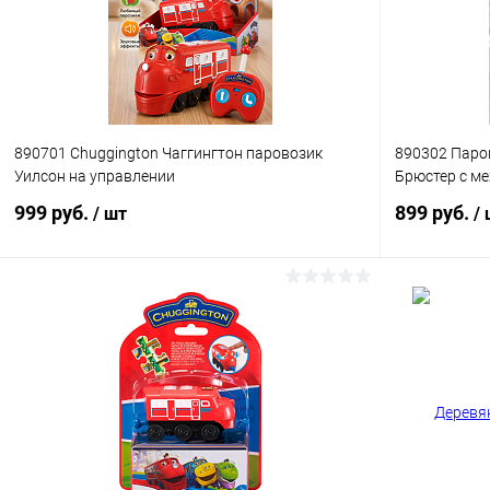
890701 Chuggington Чаггингтон паровозик
890302 Паро
Уилсон на управлении
Брюстер с м
999 руб.
899 руб.
/ шт
/
В корзину
Купить в 1 клик
Сравнение
Купить в 1
В избранное
В наличии
В избранн