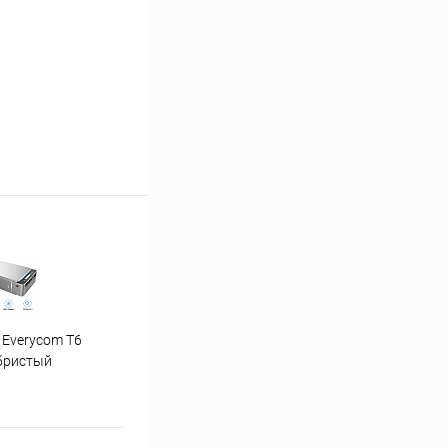
 Everycom T6
"Ну погоди" 1-4 часть
бристый