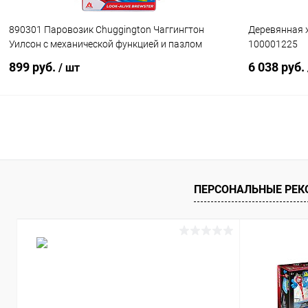
890301 Паровозик Chuggington Чаггингтон
Деревянная ж
Уилсон с механической функцией и пазлом
100001225
899 руб.
6 038 руб.
/ шт
Подписаться
Купить в 1 клик
Сравнение
Купить в 1
В избранное
Недоступно
В избранн
ПЕРСОНАЛЬНЫЕ РЕ