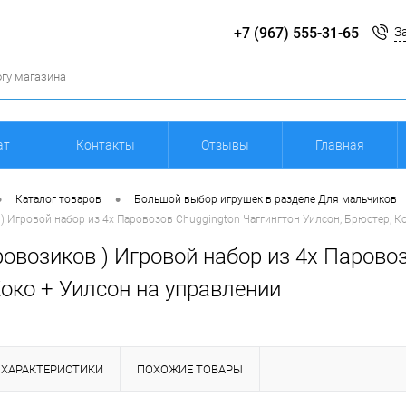
+7 (967) 555-31-65
З
ат
Контакты
Отзывы
Главная
•
•
Каталог товаров
Большой выбор игрушек в разделе Для мальчиков
 ) Игровой набор из 4х Паровозов Chuggington Чаггингтон Уилсон, Брюстер, К
ровозиков ) Игровой набор из 4х Парово
око + Уилсон на управлении
ХАРАКТЕРИСТИКИ
ПОХОЖИЕ ТОВАРЫ