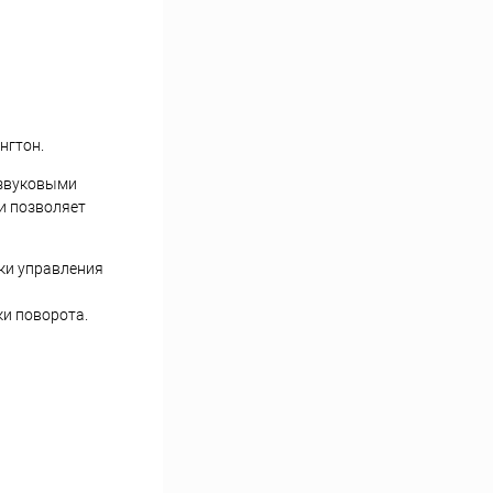
нгтон.
 звуковыми
и позволяет
ки управления
ки поворота.