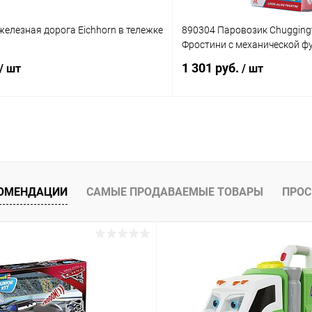
елезная дорога Eichhorn в тележке
890304 Паровозик Chugging
Фростини с механической ф
1 301 руб.
/ шт
/ шт
Подписаться
Подпис
 клик
Сравнение
Купить в 1 клик
ое
Недоступно
В избранное
КОМЕНДАЦИИ
САМЫЕ ПРОДАВАЕМЫЕ ТОВАРЫ
ПРОС