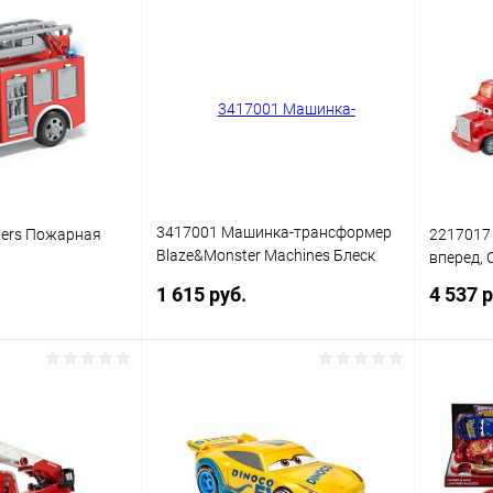
3417001 Машинка-трансформер
pers Пожарная
2217017
Blaze&Monster Machines Блеск
вперед, 
(DGK59)
1 615 руб.
4 537 р
писаться
Подписаться
ик
Сравнение
Купить в 1 клик
Сравнение
Купит
Недоступно
В избранное
Недоступно
В изб