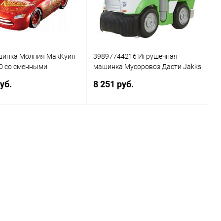
шинка Молния МакКуин
39897744216 Игрушечная
0 со сменными
машинка Мусоровоз Дасти Jakks
и
Pacific
уб.
8 251 руб.
Подписаться
Подписаться
ь в 1 клик
Сравнение
Купить в 1 клик
Сравнение
ранное
Недоступно
В избранное
Недоступно