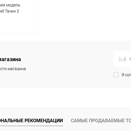
ная модель
ll Тачки 3
о светом и
1)
писаться
магазина
ик
Сравнение
сти магазина
Недоступно
Я со
ОНАЛЬНЫЕ РЕКОМЕНДАЦИИ
САМЫЕ ПРОДАВАЕМЫЕ Т