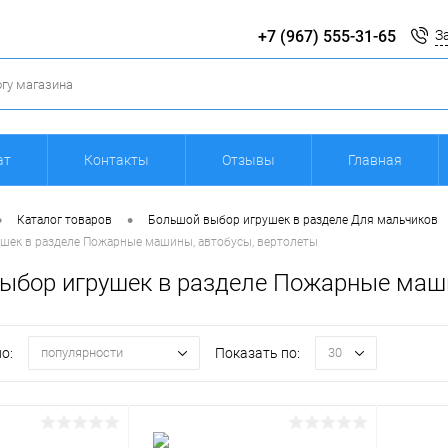
+7 (967) 555-31-65
З
ат
Контакты
Отзывы
Главная
•
•
Каталог товаров
Большой выбор игрушек в разделе Для мальчиков
шек в разделе Пожарные машины, автобусы, вертолеты
ыбор игрушек в разделе Пожарные маши
о:
Показать по:
популярности
30