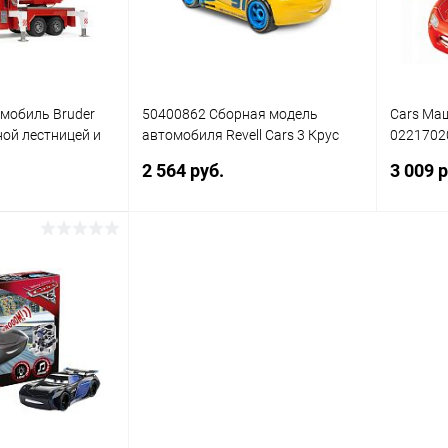
Цвет
мобиль Bruder
50400862 Сборная модель
Cars Ма
ой лестницей и
автомобиля Revell Cars 3 Крус
0221702
 1:16 65 см
Рамирес 1:20
деталям
2 564 руб.
3 009 р
писаться
Подписаться
ик
Сравнение
Купить в 1 клик
Сравнение
Купит
Недоступно
В избранное
Недоступно
В изб