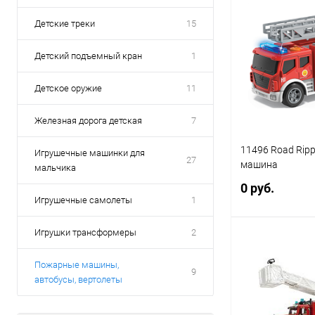
Детские треки
15
Детский подъемный кран
1
Детское оружие
11
Железная дорога детская
7
11496 Road Rip
Игрушечные машинки для
27
машина
мальчика
0 руб.
Игрушечные самолеты
1
Игрушки трансформеры
2
Под
Пожарные машины,
9
автобусы, вертолеты
Купить в 1 кл
В избранное