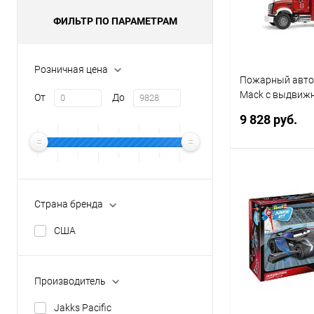
ФИЛЬТР ПО ПАРАМЕТРАМ
Розничная цена
Пожарный авто
Mack с выдвижн
От
До
помпой (02-821)
9 828 руб.
Под
Страна бренда
Купить в 1 кл
США
В избранное
Производитель
Jakks Pacific