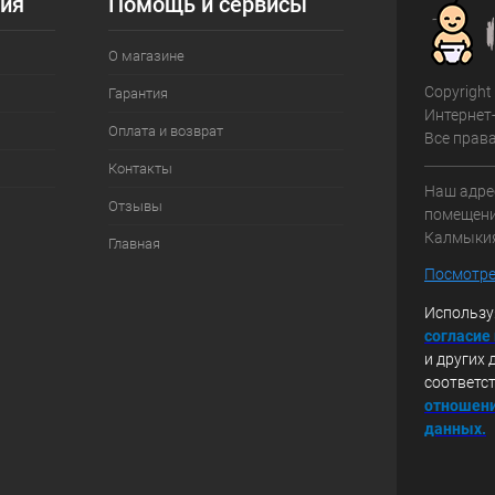
ия
Помощь и сервисы
О магазине
Copyright
Гарантия
Интернет
Оплата и возврат
Все прав
Контакты
Наш адрес
Отзывы
помещение
Калмыки
Главная
Посмотре
Использу
с
огласие
и других 
соответс
отношени
данных.