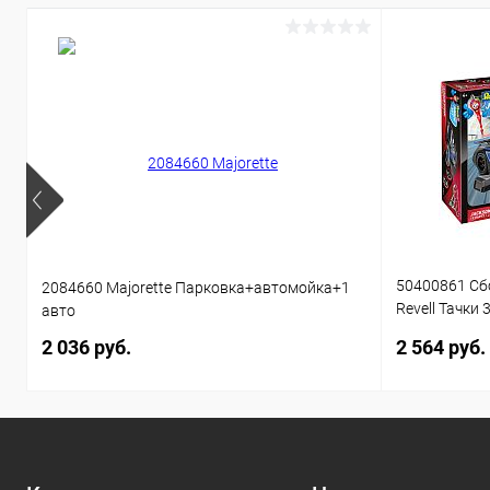
50400861 Сб
2084660 Majorette Парковка+автомойка+1
Revell Тачки 
авто
звуком 1:20 
2 036 руб.
2 564 руб.