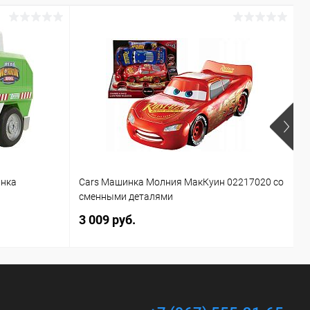
инка
Cars Машинка Молния МакКуин 02217020 со
Б
сменными деталями
T
3 009 руб.
1