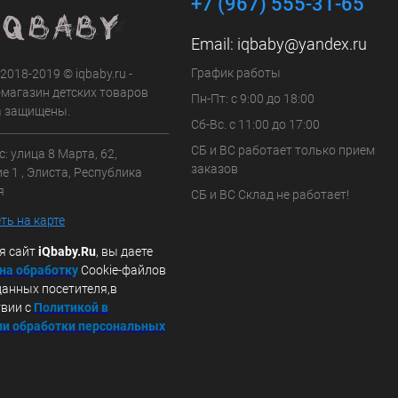
+7 (967) 555-31-65
Email:
iqbaby@yandex.ru
График работы
 2018-2019 © iqbaby.ru -
-магазин детских товаров
Пн-Пт: с 9:00 до 18:00
а защищены.
Сб-Вс. с 11:00 до 17:00
СБ и ВС работает только прием
: улица 8 Марта, 62,
заказов
 1 , Элиста, Республика
я
СБ и ВС Склад не работает!
ть на карте
я сайт
iQbaby.Ru
, вы даете
 на обработку
Cookie-файлов
данных посетителя,в
твии с
Политикой в
и обработки персональных