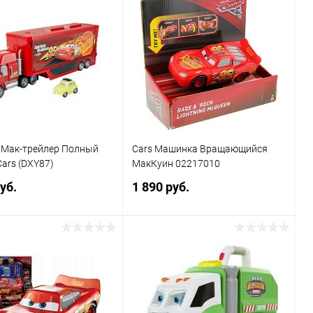
 Мак-трейлер Полный
Cars Машинка Вращающийся
Cars (DXY87)
МакКуин 02217010
уб.
1 890 руб.
Подписаться
Подписаться
ь в 1 клик
Сравнение
Купить в 1 клик
Сравнение
ранное
Недоступно
В избранное
Недоступно