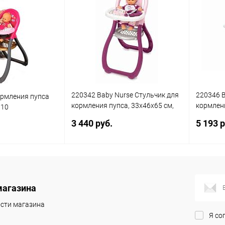
220342 Baby Nurse Стульчик для
220346 B
ормления пупса
кормления пупса, 33х46х65 см,
кормлени
310
1/6
чемодане
3 440 руб.
5 193 р
писаться
Подписаться
магазина
ик
Сравнение
Купить в 1 клик
Сравнение
Купит
сти магазина
Недоступно
В избранное
Недоступно
В изб
Я со