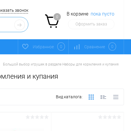
аказать звонок
В корзине
пока пусто
0
Оформить заказ
0
0
Избранное
Сравнение
Большой выбор игрушек в разделе Наборы для кормления и купания
рмления и купания
Вид каталога: