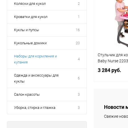
Коляски для кукол
2
Кроватки для кукол
1
Куклы и пупсы
16
Кукольные домики
20
Стульчик для к
Наборы для кормления и
4
Ваby Nurse 220
купания
3 284 руб.
Одежда и аксессуары для
6
куклы
Под
Салон красоты
3
Новости 
Уборка, стирка и глажка
3
Купить в 1 кл
Свежие ново
В избранное