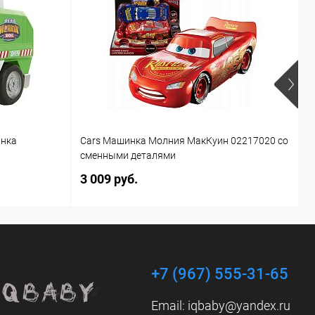
инка
Cars Машинка Молния МакКуин 02217020 со
Б
сменными деталями
T
3 009 руб.
1
+7 (967) 555-31-65
Email:
iqbaby@yandex.ru