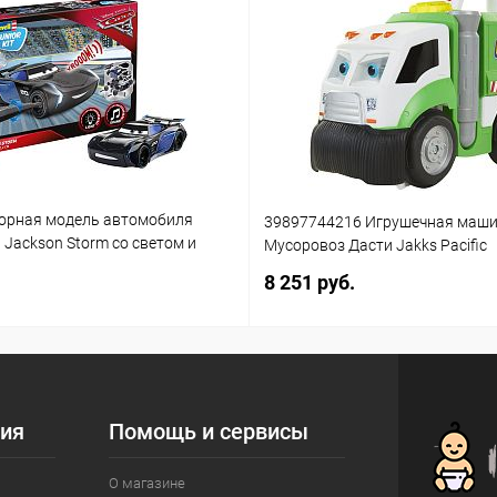
орная модель автомобиля
39897744216 Игрушечная маш
3 Jackson Storm со светом и
Мусоровоз Дасти Jakks Pacific
(861)
8 251 руб.
ия
Помощь и сервисы
О магазине