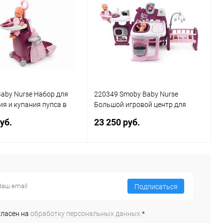
aby Nurse Набор для
220349 Smoby Baby Nurse
я и купания пупса в
Большой игровой центр для
, 26х47х62 см, 1/3
пупса+акс
уб.
23 250 руб.
Подписаться
Подписаться
Подписаться
ь в 1 клик
Сравнение
Купить в 1 клик
Сравнение
ранное
Недоступно
В избранное
Недоступно
гласен на
обработку персональных данных.
*