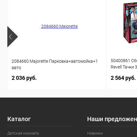
50400861 Сб
2084660 Majorette Парковка+автомойка+1
Revell Тачки 
авто
звуком 1:20 
2 036 руб.
2 564 руб.
Каталог
Наши предложен
Детская комната
Новинки