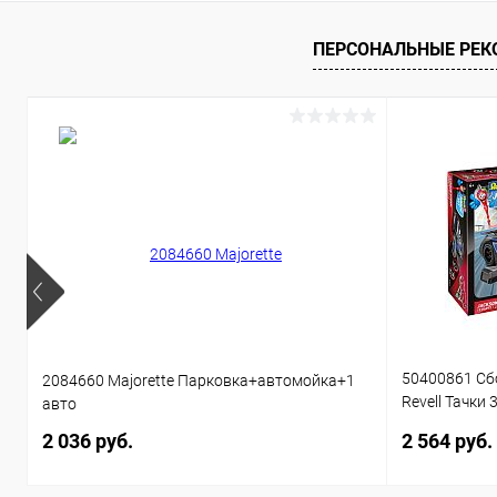
Купить в 1 клик
Сравнение
Купить в 1
В избранное
Недоступно
В избранн
ПЕРСОНАЛЬНЫЕ РЕ
50400861 Сб
2084660 Majorette Парковка+автомойка+1
Revell Тачки 
авто
звуком 1:20 
2 036 руб.
2 564 руб.