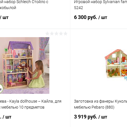
й набор Schleich Стойло с
Игровой набор Sylvanian fa
 кобылой
5242
6 300 руб.
/ шт
/ шт
Подписаться
Подпис
 клик
Сравнение
Купить в 1 клик
ое
Недоступно
В избранное
ва - Kayla dollhouse – Кайла, для
Заготовка из фанеры Кукол
 с мебелью 10 предметов
мебелью Pebaro (880)
б.
3 919 руб.
/ шт
/ шт