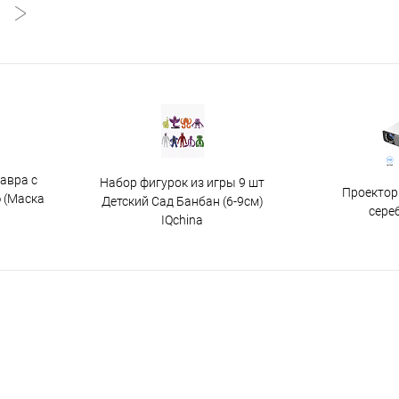
авра с
Набор фигурок из игры 9 шт
Проектор
 (Маска
Детский Сад Банбан (6-9см)
сере
IQchina