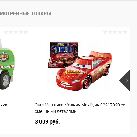
МОТРЕННЫЕ ТОВАРЫ
инка
Cars Машинка Молния МакКуин 02217020 со
Б
сменными деталями
T
3 009 руб.
1