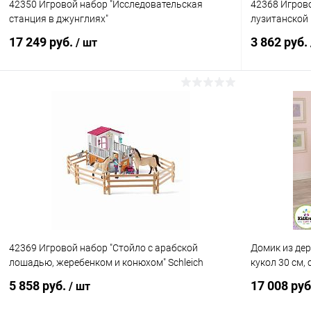
42350 Игровой набор "Исследовательская
42368 Игрово
станция в джунглиях"
лузитанской
17 249 руб.
3 862 руб.
/ шт
Подписаться
Купить в 1 клик
Сравнение
Купить в 1
В избранное
Недоступно
В избранн
42369 Игровой набор "Стойло с арабской
Домик из дере
лошадью, жеребенком и конюхом" Schleich
кукол 30 см,
5 858 руб.
17 008 ру
/ шт