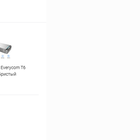
 Everycom T6
"Ну погоди" 1-4 часть
бристый