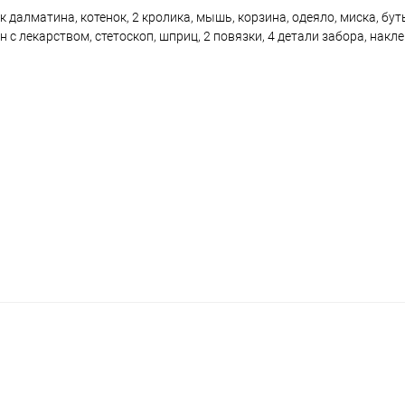
 далматина, котенок, 2 кролика, мышь, корзина, одеяло, миска, бу
н с лекарством, стетоскоп, шприц, 2 повязки, 4 детали забора, накл