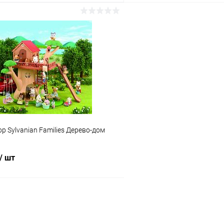
Подписаться
Подпис
 клик
Сравнение
Купить в 1 клик
ое
Недоступно
В избранное
р Sylvanian Families Дерево-дом
/ шт
Подписаться