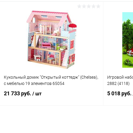
Подписаться
Купить в 1 клик
Сравнение
Купить в 1
В избранное
Недоступно
В избранн
Кукольный домик "Открытый коттедж" (Chelsea),
Игровой набо
с мебелью 19 элементов 65054
2882 (4118)
21 733 руб.
5 018 руб.
/ шт
Подписаться