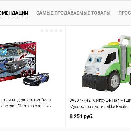
 клик
Сравнение
ое
Недоступно
КОМЕНДАЦИИ
САМЫЕ ПРОДАВАЕМЫЕ ТОВАРЫ
ПРОС
орная модель автомобиля
39897744216 Игрушечная маш
3 Jackson Storm со светом и
Мусоровоз Дасти Jakks Pacific
(861)
8 251 руб.