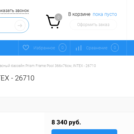
аказать звонок
В корзине
пока пусто
0
Оформить заказ
0
0
Избранное
Сравнение
асный бассейн Prism Frame Pool 366х76см, INTEX - 26710
EX - 26710
8 340 руб.