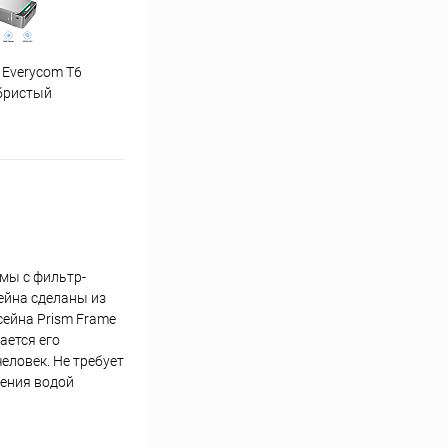
 Everycom T6
"Ну погоди" 1-4 часть
бристый
рмы с фильтр-
ейна сделаны из
сейна Prism Frame
ается его
еловек. Не требует
нения водой