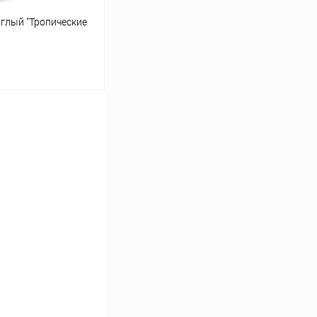
углый "Тропические
аться
Сравнение
Недоступно