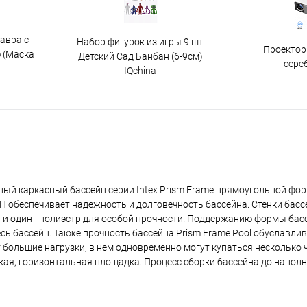
авра с
Набор фигурок из игры 9 шт
Проектор
 (Маска
Детский Сад Банбан (6-9см)
сере
IQchina
ный каркасный бассейн серии Intex Prism Frame прямоугольной фо
H обеспечивает надежность и долговечность бассейна. Стенки басс
а и один - полиэстр для особой прочности. Поддержанию формы бас
ь бассейн. Также прочность бассейна Prism Frame Pool обуславлив
ольшие нагрузки, в нем одновременно могут купаться несколько ч
плоская, горизонтальная площадка. Процесс сборки бассейна до напол