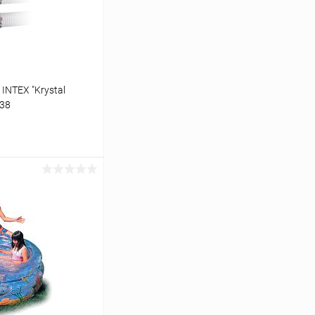
NTEX "Krystal
638
аться
Сравнение
Недоступно