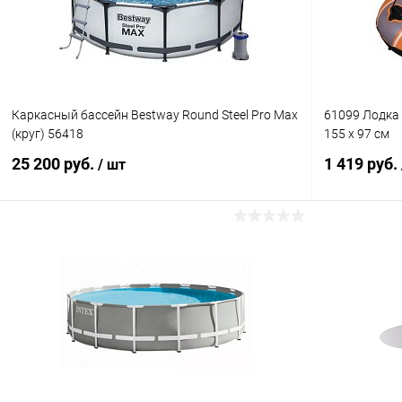
Каркасный бассейн Bestway Round Steel Pro Max
61099 Лодка
(круг) 56418
155 x 97 см
25 200 руб.
1 419 руб.
/ шт
Подписаться
Купить в 1 клик
Сравнение
Купить в 1
В избранное
Недоступно
В избранн