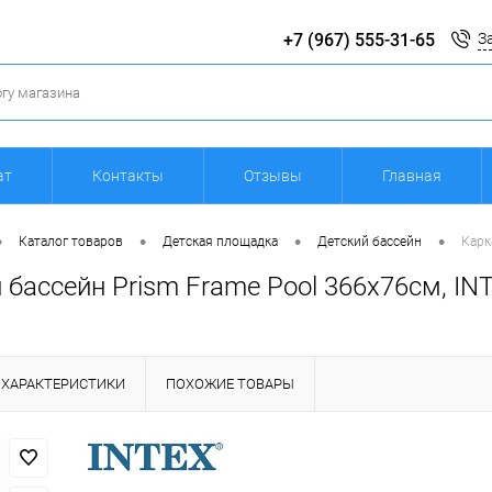
+7 (967) 555-31-65
З
ат
Контакты
Отзывы
Главная
•
•
•
•
Каталог товаров
Детская площадка
Детский бассейн
Карк
бассейн Prism Frame Pool 366х76см, INT
ХАРАКТЕРИСТИКИ
ПОХОЖИЕ ТОВАРЫ