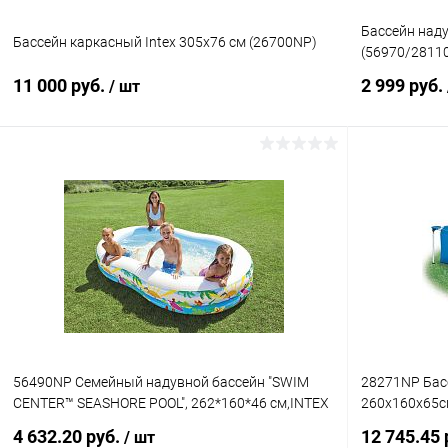
Бассейн наду
Бассейн каркасный Intex 305х76 см (26700NP)
(56970/2811
11 000 руб.
2 999 руб.
/ шт
Подписаться
Купить в 1 клик
Сравнение
Купить в 1
В избранное
Недоступно
В избранн
56490NP Семейный надувной бассейн "SWIM
28271NP Бас
CENTER™ SEASHORE POOL", 262*160*46 см,INTEX
260х160х65с
4 632.20 руб.
12 745.45 
/ шт