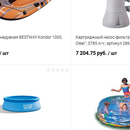
 надувная BESTWAY Kondor 1000,
Картриджный насос-фильтр I
Clear", 3785 л/ч ; артикул 28
7 204.75 руб.
/ шт
/ шт
Подписаться
Подпис
 клик
Сравнение
Купить в 1 клик
ое
Недоступно
В избранное