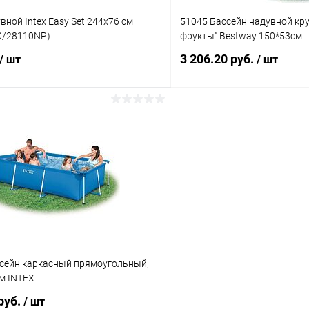
вной Intex Easy Set 244х76 см
51045 Бассейн надувной кр
0/28110NP)
фрукты" Bestway 150*53см
3 206.20 руб.
/ шт
/ шт
Подписаться
Подпис
 клик
Сравнение
Купить в 1 клик
ое
Недоступно
В избранное
сейн каркасный прямоугольный,
м INTEX
руб.
/ шт