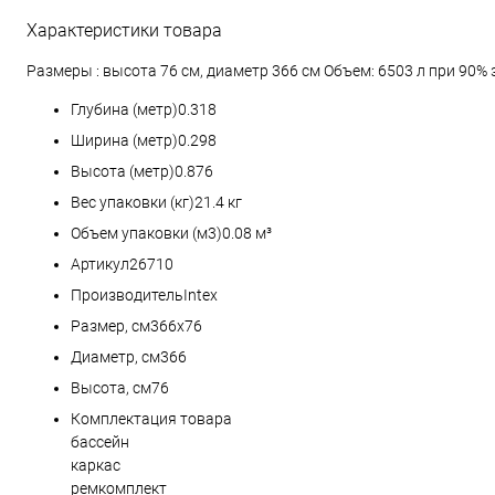
Характеристики товара
Размеры : высота 76 см, диаметр 366 см Объем: 6503 л при 90%
Глубина (метр)0.318
Ширина (метр)0.298
Высота (метр)0.876
Вес упаковки (кг)21.4 кг
Объем упаковки (м3)0.08 м³
Артикул26710
ПроизводительIntex
Размер, см366x76
Диаметр, см366
Высота, см76
Комплектация товара
бассейн
каркас
ремкомплект