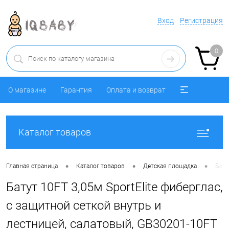
Вход
Регистрация
0
О магазине
Гарантия
Оплата и возврат
Каталог товаров
•
•
•
Главная страница
Каталог товаров
Детская площадка
Бату
Батут 10FT 3,05м SportElite фиберглас,
с защитной сеткой внутрь и
лестницей, салатовый, GB30201-10FT