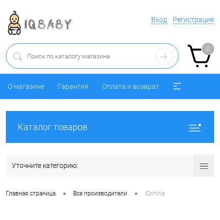
Вход
Регистрация
0
О магазине
Гарантия
Оплата и возврат
Каталог товаров
Уточните категорию:
•
•
Главная страница
Все производители
IQchina