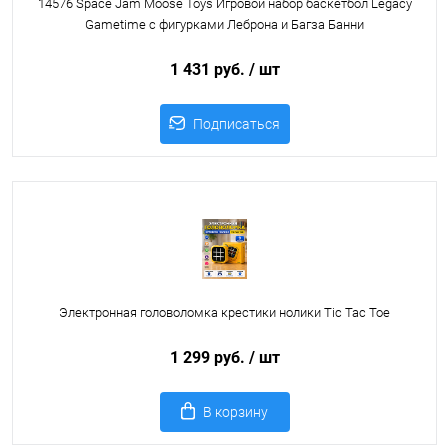
14576 Space Jam Moose Toys Игровой набор баскетбол Legacy
Gametime с фигурками Леброна и Багза Банни
1 431 руб.
/ шт
Подписаться
Электронная головоломка крестики нолики Tic Tac Toe
1 299 руб.
/ шт
В корзину