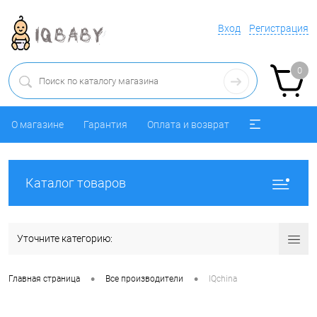
Вход
Регистрация
0
О магазине
Гарантия
Оплата и возврат
Каталог товаров
Уточните категорию:
•
•
Главная страница
Все производители
IQchina