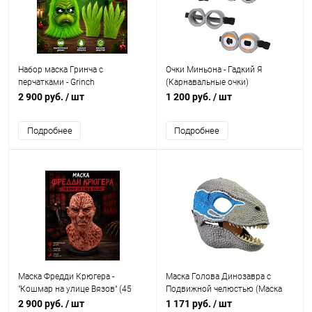
Набор маска Гринча с
Очки Миньона - Гадкий Я
перчатками - Grinch
(Карнавальные очки)
2 900 руб.
/ шт
1 200 руб.
/ шт
Подробнее
Подробнее
Маска Фредди Крюгера -
Маска Голова Динозавра с
"Кошмар на улице Вязов" (45
Подвижной челюстью (Маска
см)
Раптора)
2 900 руб.
/ шт
1 171 руб.
/ шт