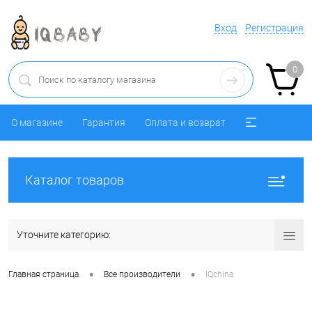
Вход
Регистрация
0
О магазине
Гарантия
Оплата и возврат
Каталог товаров
Уточните категорию:
•
•
Главная страница
Все производители
IQchina