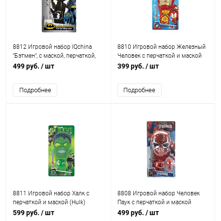
8812 Игровой набор IQchina
8810 Игровой набор Железный
"Бэтмен", с маской, перчаткой,
Человек с перчаткой и маской
часами и мечом
(Iron man)
499 руб.
/ шт
399 руб.
/ шт
Подробнее
Подробнее
8811 Игровой набор Халк с
8808 Игровой набор Человек
перчаткой и маской (Hulk)
Паук с перчаткой и маской
(Spider Man)
599 руб.
/ шт
499 руб.
/ шт