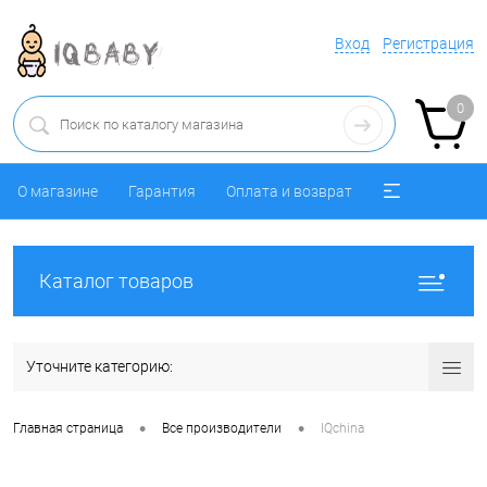
Вход
Регистрация
0
О магазине
Гарантия
Оплата и возврат
Каталог товаров
Уточните категорию:
•
•
Главная страница
Все производители
IQchina