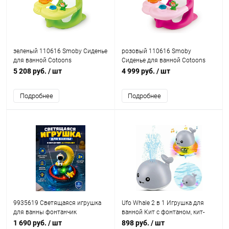
зеленый 110616 Smoby Сиденье
розовый 110616 Smoby
для ванной Cotoons
Сиденье для ванной Cotoons
5 208 руб.
/ шт
4 999 руб.
/ шт
Подробнее
Подробнее
9935619 Светящаяся игрушка
Ufo Whale 2 в 1 Игрушка для
для ванны фонтанчик
ванной Кит с фонтаном, кит-
Астронавт
фонтан на суше и воде со
1 690 руб.
/ шт
898 руб.
/ шт