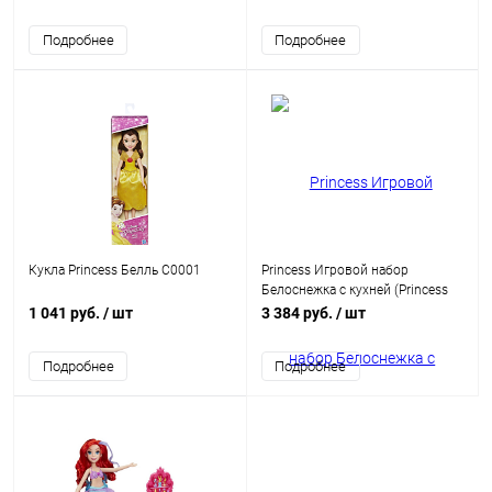
B1652
Подробнее
Подробнее
Кукла Princess Белль C0001
Princess Игровой набор
Белоснежка с кухней (Princess
Snow White Stir 'n Bake Kitchen)
1 041 руб.
/ шт
3 384 руб.
/ шт
C0540
Подробнее
Подробнее