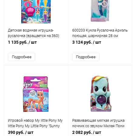
Детская воднная игрушка-
600203 Кукла Русалочка Ариэль
русалочка (вращается на 360)
поющая, шарнирная 28 см
1 135 руб.
/ шт
3 124 руб.
/ шт
Подробнее
Подробнее
Игровой набор My little Pony My
Развивающая мягкая игрушка
little Pony My Little Pony "Sunny
ночник со звуком Милая Пони
Starscout" F5478/F3326
Радуга Дэш Playskool Hasbro
390 руб.
/ шт
2 082 руб.
/ шт