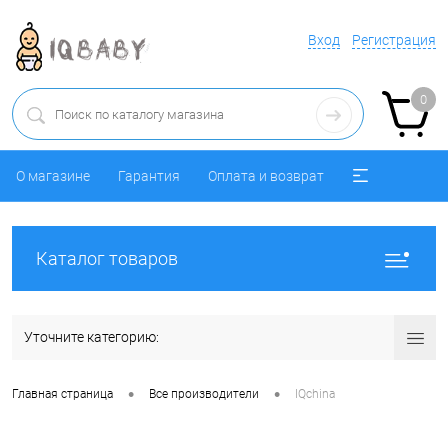
Вход
Регистрация
0
О магазине
Гарантия
Оплата и возврат
Каталог товаров
Уточните категорию:
•
•
Главная страница
Все производители
IQchina