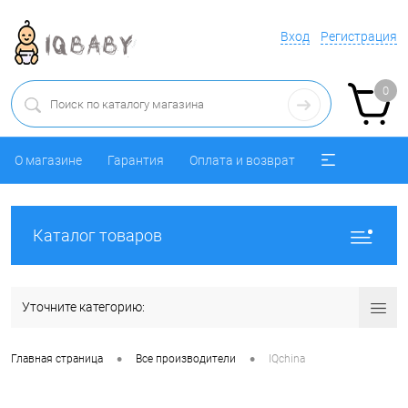
Вход
Регистрация
0
О магазине
Гарантия
Оплата и возврат
Каталог товаров
Уточните категорию:
•
•
Главная страница
Все производители
IQchina