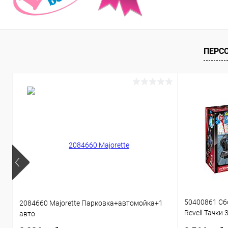
ПЕРС
50400861 Сб
2084660 Majorette Парковка+автомойка+1
Revell Тачки 
авто
звуком 1:20 