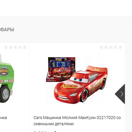
ОВАРЫ
инка
Cars Машинка Молния МакКуин 02217020 со
Б
сменными деталями
T