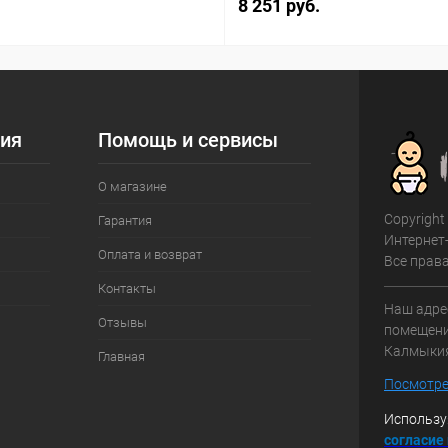
8 251 руб.
ия
Помощь и сервисы
О магазине
Copyright
Гарантия
Интернет
Оплата и возврат
Все прав
Контакты
Наш адрес
Отзывы
помещение
Калмыки
Главная
Посмотре
Использу
с
огласие