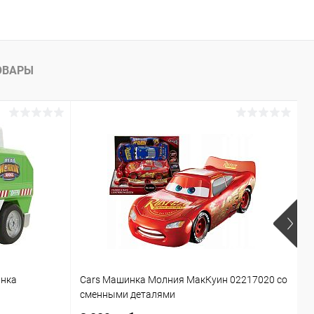
ОВАРЫ
инка
Cars Машинка Молния МакКуин 02217020 со
Б
сменными деталями
T