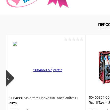
ПЕРС
50400861 Сб
2084660 Majorette Парковка+автомойка+1
Revell Тачки 
авто
звуком 1:20 