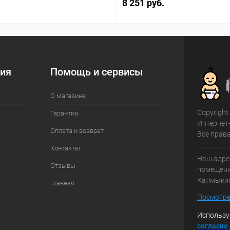
8 251 руб.
ия
Помощь и сервисы
О магазине
Copyright
Гарантия
Интернет
Оплата и возврат
Все прав
Контакты
Наш адрес
Отзывы
помещение
Калмыки
Главная
Посмотре
Использу
с
огласие