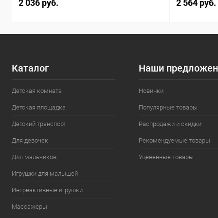
2 036 руб.
2 564 руб.
Каталог
Наши предложен
Детская комната
Новинки
Детская площадка
Популярные товары
Детский транспорт
Распродажи и скидки
Для девочек
Рекомендуемые товары
Для мальчиков
Уцененные товары
Игрушки для малышей
Интреактивные игрушки
Массажеры